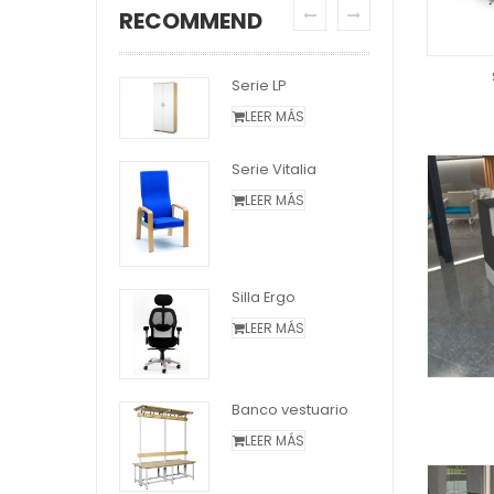
RECOMMEND
rie AMT
Serie LP
S
LEER MÁS
LEER MÁS
Serie Vitalia
S
LEER MÁS
sillero escolar
LEER MÁS
Silla Ergo
S
LEER MÁS
rie Adapta + 2
LEER MÁS
T
Banco vestuario
LEER MÁS
zarra blanca